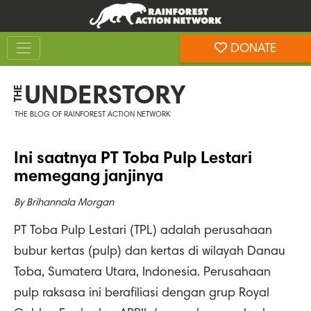
Skip
Skip
to
to
Toggle navigation
content
footer
DONATE
Rainforest Action Network
UNDERSTORY
THE
THE BLOG OF RAINFOREST ACTION NETWORK
Ini saatnya PT Toba Pulp Lestari
memegang janjinya
By
Brihannala Morgan
PT Toba Pulp Lestari (TPL) adalah perusahaan
bubur kertas (pulp) dan kertas di wilayah Danau
Toba, Sumatera Utara, Indonesia. Perusahaan
pulp raksasa ini berafiliasi dengan grup Royal