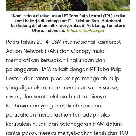
“Kami selalu ditakut-takuti PT Toba Pulp Lestari (TPL) ketika
kami bekerja di ladang kami” – Kristina Boru Hutabarat
berladang di lahan milik masyarakat di Aek Lung, Sumatera
Utara, Indonesia.
Telusuri lebih lanjut
Pada tahun 2014, LSM internasional Rainforest
Action Network (RAN) dan Canopy mulai
memprofilkan kerusakan lingkungan dan
pelanggaran HAM terkait dengan PT Toba Pulp
Lestari dan rantai produksinya mengolah pulp
yang digunakan untuk membuat kain viscose,
rayon, dan serat selulosa buatan lainnya.
Kekhawatiran yang semakin besar dari
perusahaan merek fashion terhadap risiko
kerusakan hutan dan pelanggaran HAM dalam
rantai pasok mereka menyebabkan lebih dari 100