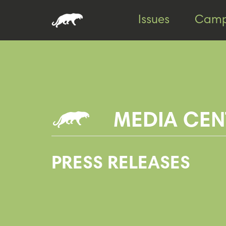
Skip
Skip
Issues
Camp
to
to
content
footer
MEDIA CEN
PRESS RELEASES