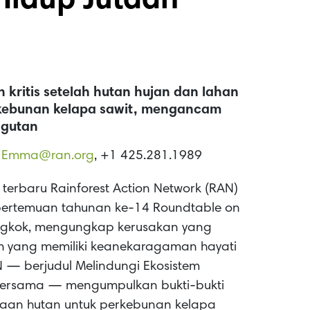
Hidup Jutaan
 kritis setelah hutan hujan dan lahan
rkebunan kelapa sawit, mengancam
ngutan
,
Emma@ran.org
, +1 425.281.1989
terbaru Rainforest Action Network (RAN)
n pertemuan tahunan ke-14 Roundtable on
Bangkok, mengungkap kerusakan yang
rah yang memiliki keanekaragaman hayati
N — berjudul Melindungi Ekosistem
Bersama — mengumpulkan bukti-bukti
aan hutan untuk perkebunan kelapa