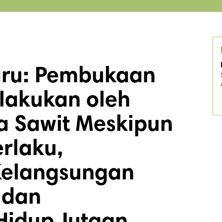
aru: Pembukaan
ilakukan oleh
pa Sawit Meskipun
rlaku,
elangsungan
 dan