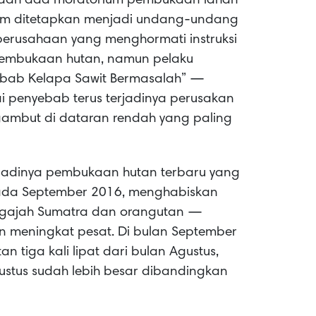
sudah ada moratorium pembukaan lahan
rium ditetapkan menjadi undang-undang
perusahaan yang menghormati instruksi
pembukaan hutan, namun pelaku
ebab Kelapa Sawit Bermasalah” —
 penyebab terus terjadinya perusakan
gambut di dataran rendah yang paling
rjadinya pembukaan hutan terbaru yang
it pada September 2016, menghabiskan
t gajah Sumatra dan orangutan —
 meningkat pesat. Di bulan September
n tiga kali lipat dari bulan Agustus,
stus sudah lebih besar dibandingkan