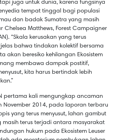
tapi juga untuk dunia, karena fungsinya
nyedia tempat tinggal bagi populasi
harimau dan badak Sumatra yang masih
ar Chelsea Matthews, Forest Campaigner
AN). “Skala kerusakan yang terus
rjelas bahwa tindakan kolektif bersama
ita akan beresiko kehilangan Ekosistem
emang membawa dampak postitif,
yusut, kita harus bertindak lebih
kan.”
RAN pertama kali mengungkap ancaman
an November 2014, pada laporan terbaru
ropis yang terus menyusut, lahan gambut
g masih terus terjadi antara masyarakat
indungan hukum pada Ekosistem Leuser