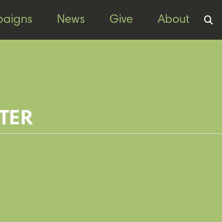
aigns
News
Give
About
TER